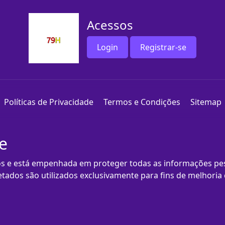
Acessos
Login
Registrar-se
Políticas de Privacidade
Termos e Condições
Sitemap
de
ios e está empenhada em proteger todas as informações pe
tados são utilizados exclusivamente para fins de melhoria