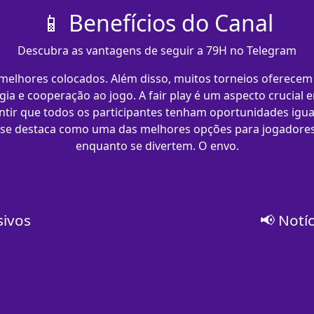
📱 Benefícios do Canal
Descubra as vantagens de seguir a 79H no Telegram
melhores colocados. Além disso, muitos torneios oferecem a
ia e cooperação ao jogo. A fair play é um aspecto crucial 
tir que todos os participantes tenham oportunidades igua
te se destaca como uma das melhores opções para jogador
enquanto se divertem. O envo.
sivos
📢 Notí