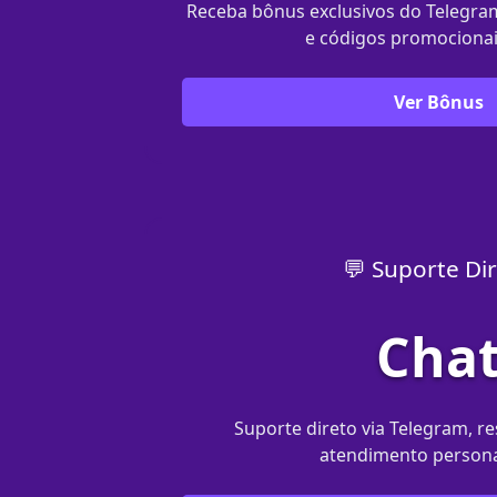
Receba bônus exclusivos do Telegra
e códigos promocionai
Ver Bônus
💬 Suporte Di
Cha
Suporte direto via Telegram, r
atendimento persona