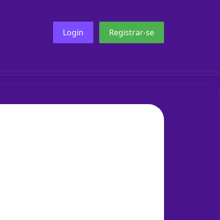
Login
Registrar-se