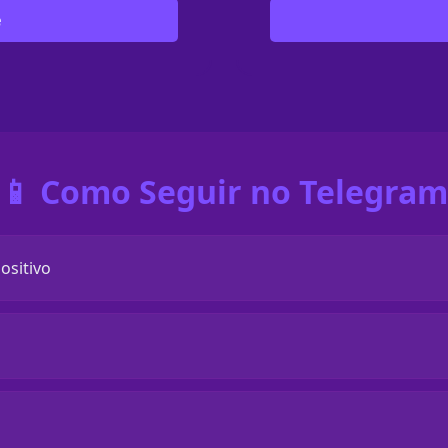
e
📱 Como Seguir no Telegram
ositivo