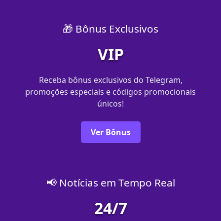
🎁 Bônus Exclusivos
VIP
Receba bônus exclusivos do Telegram,
promoções especiais e códigos promocionais
únicos!
Ver Bônus
📢 Notícias em Tempo Real
24/7