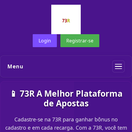
Login
Registrar-se
Menu
📱 73R A Melhor Plataforma
de Apostas
Cadastre-se na 73R para ganhar bônus no
cadastro e em cada recarga. Com a 73R, você tem