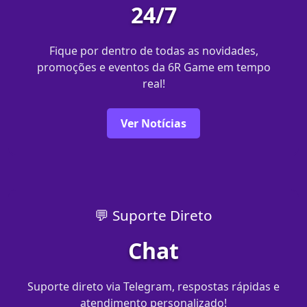
24/7
Fique por dentro de todas as novidades,
promoções e eventos da 6R Game em tempo
real!
Ver Notícias
💬 Suporte Direto
Chat
Suporte direto via Telegram, respostas rápidas e
atendimento personalizado!