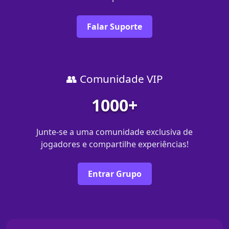
Falar Suporte
👥 Comunidade VIP
1000+
Junte-se a uma comunidade exclusiva de
jogadores e compartilhe experiências!
Entrar Grupo