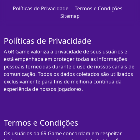
Políticas de Privacidade
Termos e Condições
Sitemap
Políticas de Privacidade
A 6R Game valoriza a privacidade de seus usuários e
está empenhada em proteger todas as informações
pessoais fornecidas durante o uso de nossos canais de
comunicação. Todos os dados coletados são utilizados
exclusivamente para fins de melhoria contínua da
experiência de nossos jogadores.
Termos e Condições
Os usuários da 6R Game concordam em respeitar