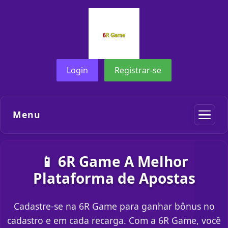
Login
Registrar-se
Menu
📱 6R Game A Melhor
Plataforma de Apostas
Cadastre-se na 6R Game para ganhar bônus no
cadastro e em cada recarga. Com a 6R Game, você