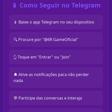
📱 Como Seguir no Telegram
📱 Baixe o app Telegram no seu dispositivo
🔍 Procure por "@6R GameOficial"
👆 Toque em "Entrar" ou "Join"
🔔 Ative as notificações para não perder
nada
💬 Participe das conversas e interaja