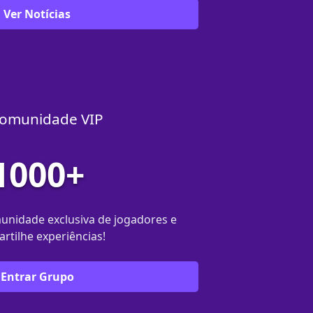
Ver Notícias
Comunidade VIP
1000+
unidade exclusiva de jogadores e
rtilhe experiências!
Entrar Grupo