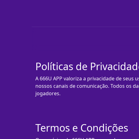
Políticas de Privacida
A 666U APP valoriza a privacidade de seus 
nossos canais de comunicação. Todos os dad
jogadores.
Termos e Condições