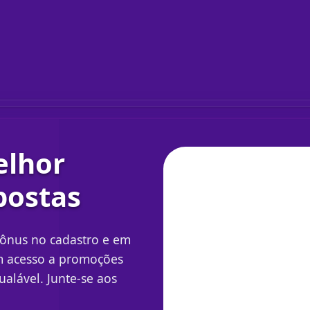
elhor
postas
ônus no cadastro e em
m acesso a promoções
ualável. Junte-se aos