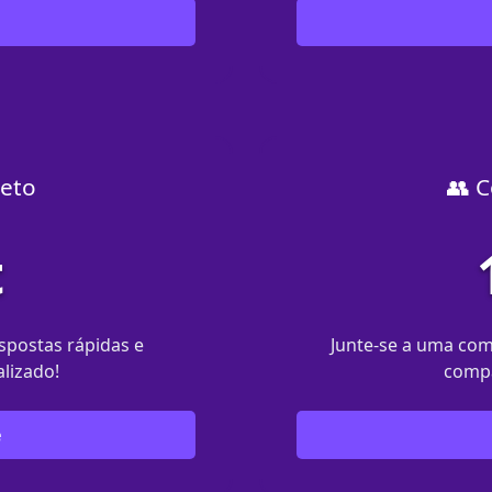
reto
👥 
t
espostas rápidas e
Junte-se a uma com
lizado!
compa
e