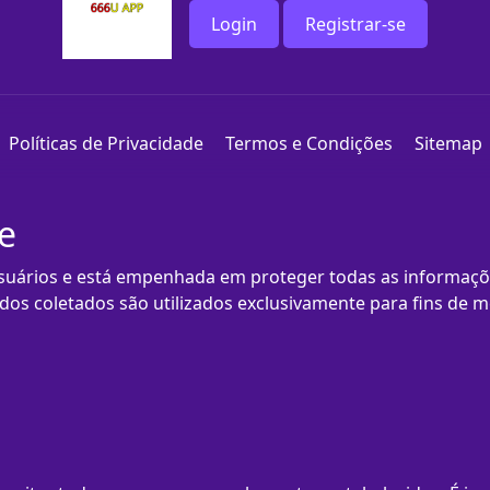
Login
Registrar-se
Políticas de Privacidade
Termos e Condições
Sitemap
de
usuários e está empenhada em proteger todas as informaçõ
os coletados são utilizados exclusivamente para fins de m