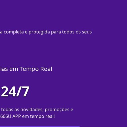
a completa e protegida para todos os seus
cias em Tempo Real
24/7
e todas as novidades, promoções e
 666U APP em tempo real!