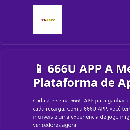
📱 666U APP A M
Plataforma de A
Cadastre-se na 666U APP para ganhar b
cada recarga. Com a 666U APP, você te
incríveis e uma experiência de jogo inig
vencedores agora!