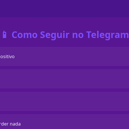
📱 Como Seguir no Telegram
ositivo
erder nada