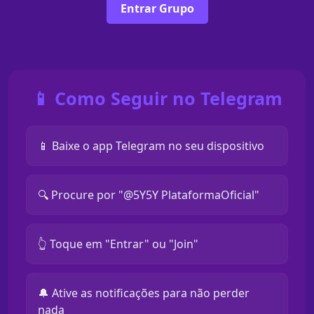
Entrar Grupo
📱 Como Seguir no Telegram
📱 Baixe o app Telegram no seu dispositivo
🔍 Procure por "@5Y5Y PlataformaOficial"
👆 Toque em "Entrar" ou "Join"
🔔 Ative as notificações para não perder
nada