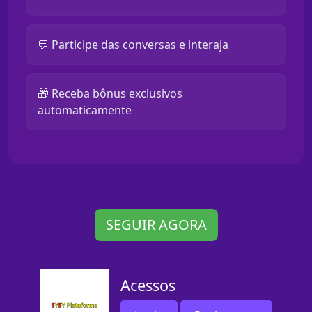
💬 Participe das conversas e interaja
🎁 Receba bônus exclusivos
automaticamente
SEGUIR AGORA
Acessos