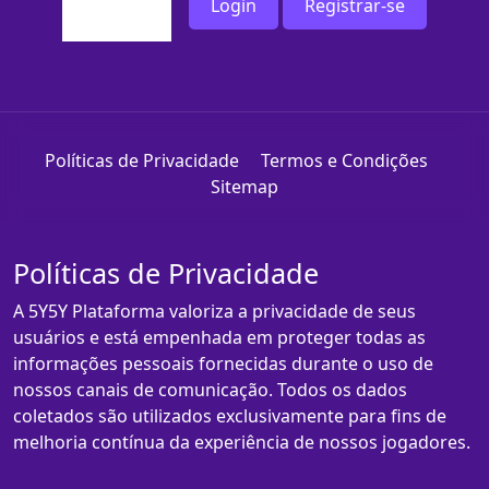
Login
Registrar-se
Políticas de Privacidade
Termos e Condições
Sitemap
Políticas de Privacidade
A 5Y5Y Plataforma valoriza a privacidade de seus
usuários e está empenhada em proteger todas as
informações pessoais fornecidas durante o uso de
nossos canais de comunicação. Todos os dados
coletados são utilizados exclusivamente para fins de
melhoria contínua da experiência de nossos jogadores.